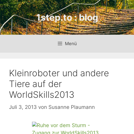
Zum
Inhalt
1step.to : blog
springen
Menü
Kleinroboter und andere
Tiere auf der
WorldSkills2013
Juli 3, 2013
von
Susanne Plaumann