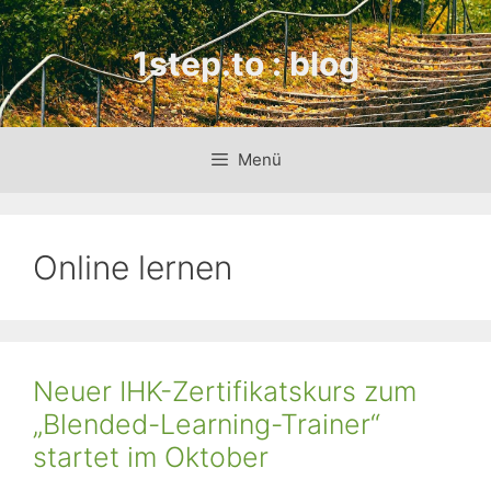
Zum
Inhalt
1step.to : blog
springen
Menü
Online lernen
Neuer IHK-Zertifikatskurs zum
„Blended-Learning-Trainer“
startet im Oktober