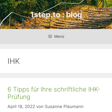
Zum
Inhalt
1step.to : blog
springen
Menü
IHK
6 Tipps für Ihre schriftliche IHK-
Prüfung
April 18, 2022
von
Susanne Plaumann