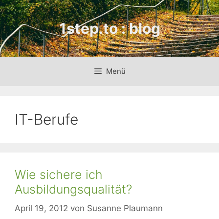
Zum
Inhalt
1step.to : blog
springen
Menü
IT-Berufe
Wie sichere ich
Ausbildungsqualität?
April 19, 2012
von
Susanne Plaumann