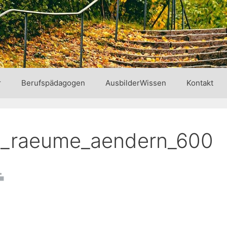
r
Berufspädagogen
AusbilderWissen
Kontakt
te_raeume_aendern_600