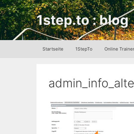
Zum
Inhalt
1step.to : blog
springen
Startseite
1StepTo
Online Traine
admin_info_al