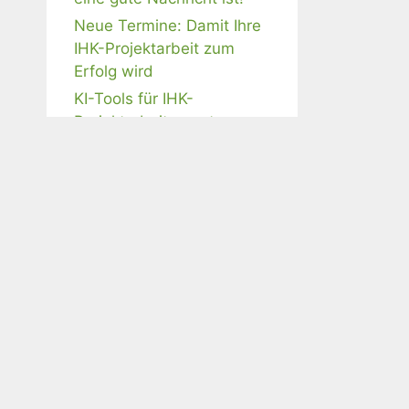
Neue Termine: Damit Ihre
IHK-Projektarbeit zum
Erfolg wird
KI-Tools für IHK-
Projektarbeiten nutzen –
ist das erlaubt?
Webinar-Angebote
IHK-Projektarbeit mit KI
meistern
Schriftliche AWP- und BP-
Aufgaben professionell
beantworten