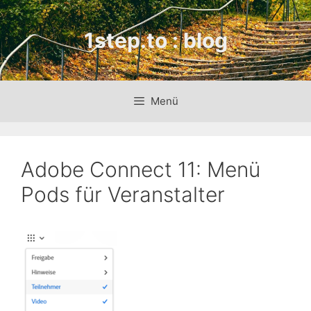
Zum
Inhalt
1step.to : blog
springen
Menü
Adobe Connect 11: Menü
Pods für Veranstalter