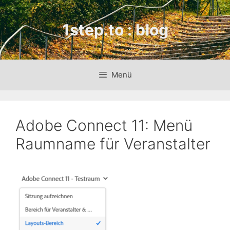
Zum
Inhalt
1step.to : blog
springen
Menü
Adobe Connect 11: Menü
Raumname für Veranstalter