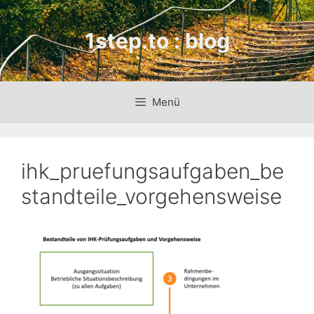
Zum
Inhalt
1step.to : blog
springen
Menü
ihk_pruefungsaufgaben_be
standteile_vorgehensweise