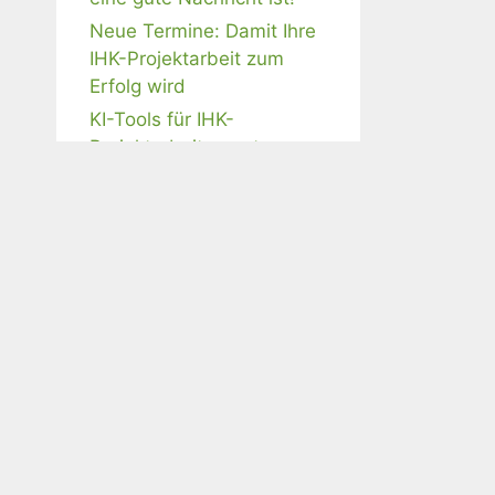
Neue Termine: Damit Ihre
IHK-Projektarbeit zum
Erfolg wird
KI-Tools für IHK-
Projektarbeiten nutzen –
ist das erlaubt?
Webinar-Angebote
IHK-Projektarbeit mit KI
meistern
Schriftliche AWP- und BP-
Aufgaben professionell
beantworten