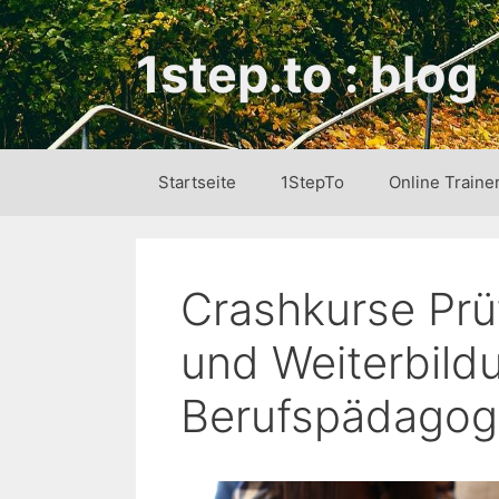
Zum
Inhalt
1step.to : blog
springen
Startseite
1StepTo
Online Traine
Crashkurse Prü
und Weiterbil
Berufspädagog