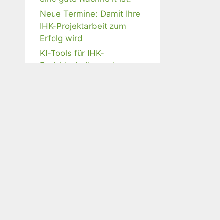
Neue Termine: Damit Ihre
IHK-Projektarbeit zum
Erfolg wird
KI-Tools für IHK-
Projektarbeiten nutzen –
ist das erlaubt?
Webinar-Angebote
IHK-Projektarbeit mit KI
meistern
Schriftliche AWP- und BP-
Aufgaben professionell
beantworten