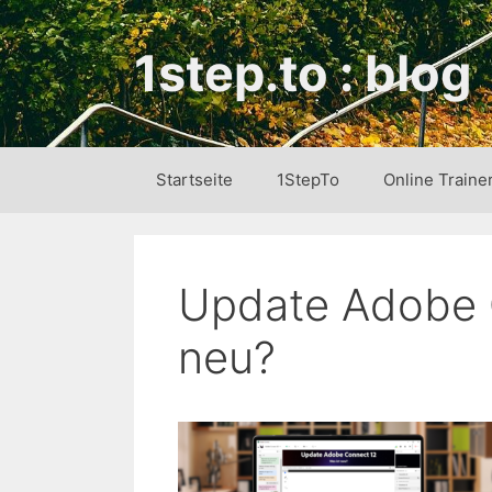
Zum
Inhalt
1step.to : blog
springen
Startseite
1StepTo
Online Traine
Update Adobe C
neu?