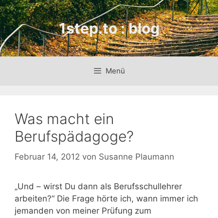
Zum
Inhalt
1step.to : blog
springen
Menü
Was macht ein
Berufspädagoge?
Februar 14, 2012
von
Susanne Plaumann
„Und – wirst Du dann als Berufsschullehrer
arbeiten?“ Die Frage hörte ich, wann immer ich
jemanden von meiner Prüfung zum