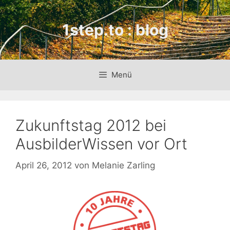
Zum
Inhalt
1step.to : blog
springen
Menü
Zukunftstag 2012 bei
AusbilderWissen vor Ort
April 26, 2012
von
Melanie Zarling