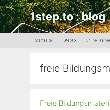
Zum
Inhalt
1step.to : blog
springen
Startseite
1StepTo
Online Traine
freie Bildungsm
Freie Bildungsmater