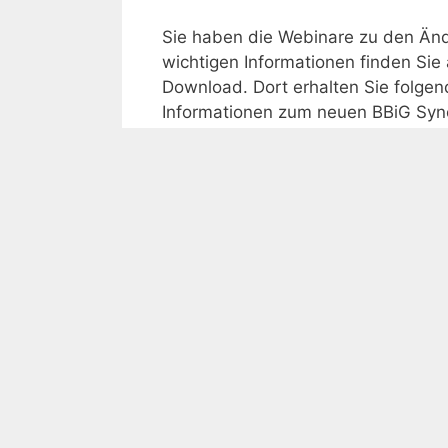
Sie haben die Webinare zu den Änd
wichtigen Informationen finden Si
Download. Dort erhalten Sie folgen
Informationen zum neuen BBiG Syn
Ihnen die Unterlagen als freie Bil
(OER) zur …
Weiterlesen …
Schlagwörter
Ausbilder
,
BBiG
,
Download
,
freie Bildun