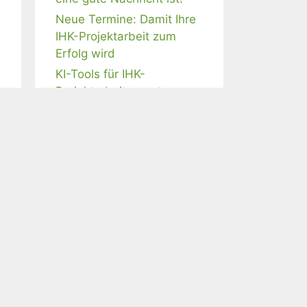
Neue Termine: Damit Ihre
IHK-Projektarbeit zum
Erfolg wird
KI-Tools für IHK-
Projektarbeiten nutzen –
ist das erlaubt?
Webinar-Angebote
IHK-Projektarbeit mit KI
meistern
Schriftliche AWP- und BP-
Aufgaben professionell
beantworten