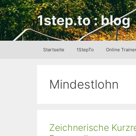
Zum
Inhalt
1step.to : blog
springen
Startseite
1StepTo
Online Traine
Mindestlohn
Zeichnerische Kurzr