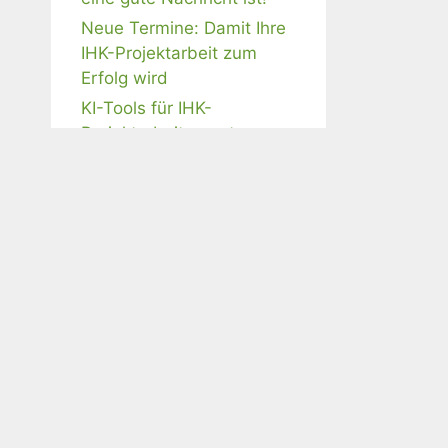
Neue Termine: Damit Ihre
IHK-Projektarbeit zum
Erfolg wird
KI-Tools für IHK-
Projektarbeiten nutzen –
ist das erlaubt?
Webinar-Angebote
IHK-Projektarbeit mit KI
meistern
Schriftliche AWP- und BP-
Aufgaben professionell
beantworten