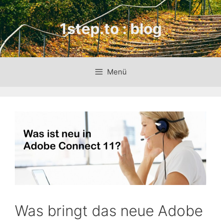
Zum
Inhalt
1step.to : blog
springen
Menü
Was bringt das neue Adobe